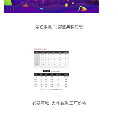
紫色浪潮·商都盛典构幻想
必要商城_大牌品质 工厂价格