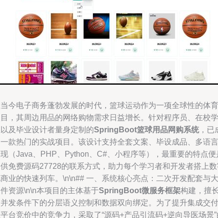
在当今电子商务蓬勃发展的时代，篮球运动作为一项全球性的体
项目，其周边用品的网络购物需求日益增长。针对程序员、在校
生以及毕业设计者量身定制的
SpringBoot篮球用品网购系统
，已
为一款热门的实战项目。该设计支持全套文案、毕设成品、多语
现（Java、PHP、Python、C#、小程序等），最重要的特点便
供免费源码27728的联系方式，助力每个学习者和开发者搭上数
商业的快速列车。\n\n## 一、系统核心亮点：二次开发配套与
件资源\n\n本项目的主体基于
SpringBoot微服务框架
构建，擅
高并发条件下的分层语义控制和数据双向绑定。为了提升集成交
平台竞价中的竞争力，采取了“源码+产品引流码+逆向导医场景”